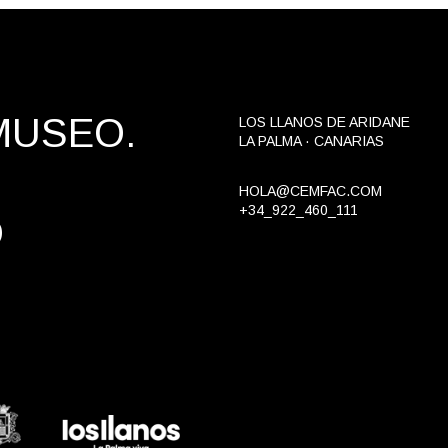
MUSEO.
LOS LLANOS DE ARIDANE
LA PALMA · CANARIAS
HOLA@CEMFAC.COM
+34_922_460_111
O