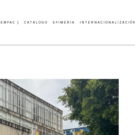
CEMFAC ]
CATÁLOGO
EFIMERIA
INTERNACIONALIZACIÓ
esentación
xtos
deo
deo 2000