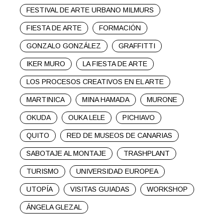
FESTIVAL DE ARTE URBANO MILMURS
FIESTA DE ARTE
FORMACIÓN
GONZALO GONZÁLEZ
GRAFFITTI
IKER MURO
LA FIESTA DE ARTE
LOS PROCESOS CREATIVOS EN EL ARTE
MARTINICA
MINA HAMADA
MURONE
OKUDA
OUKA LELE
PICHIAVO
QUITO
RED DE MUSEOS DE CANARIAS
SABOTAJE AL MONTAJE
TRASHPLANT
TURISMO
UNIVERSIDAD EUROPEA
UTOPÍA
VISITAS GUIADAS
WORKSHOP
ÁNGELA GLEZAL