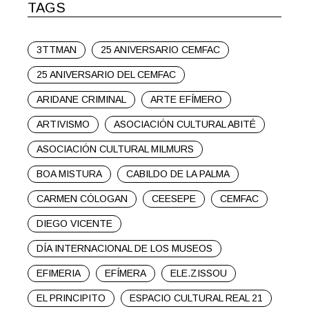
TAGS
3TTMAN
25 ANIVERSARIO CEMFAC
25 ANIVERSARIO DEL CEMFAC
ARIDANE CRIMINAL
ARTE EFÍMERO
ARTIVISMO
ASOCIACIÓN CULTURAL ABITÉ
ASOCIACIÓN CULTURAL MILMURS
BOA MISTURA
CABILDO DE LA PALMA
CARMEN CÓLOGAN
CEESEPE
CEMFAC
DIEGO VICENTE
DÍA INTERNACIONAL DE LOS MUSEOS
EFIMERIA
EFÍMERA
ELE.ZISSOU
EL PRINCIPITO
ESPACIO CULTURAL REAL 21