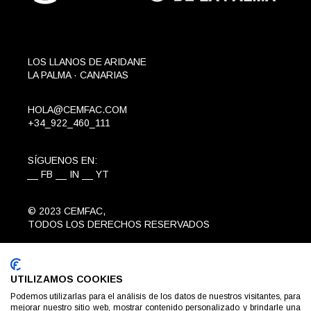
LOS LLANOS DE ARIDANE
LA PALMA · CANARIAS
HOLA@CEMFAC.COM
+34_922_460_111
SÍGUENOS EN:
FB
IN
YT
© 2023
CEMFAC
,
TODOS LOS DERECHOS RESERVADOS
AVISO LEGAL
POLÍTICA DE PRIVACIDAD
UTILIZAMOS COOKIES
COOKIES
Podemos utilizarlas para el análisis de los datos de nuestros visitantes, para
mejorar nuestro sitio web, mostrar contenido personalizado y brindarle una