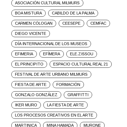
ASOCIACIÓN CULTURAL MILMURS
BOA MISTURA
CABILDO DE LA PALMA
CARMEN CÓLOGAN
CEESEPE
CEMFAC
DIEGO VICENTE
DÍA INTERNACIONAL DE LOS MUSEOS
EFIMERIA
EFÍMERA
ELE.ZISSOU
EL PRINCIPITO
ESPACIO CULTURAL REAL 21
FESTIVAL DE ARTE URBANO MILMURS
FIESTA DE ARTE
FORMACIÓN
GONZALO GONZÁLEZ
GRAFFITTI
IKER MURO
LA FIESTA DE ARTE
LOS PROCESOS CREATIVOS EN EL ARTE
MARTINICA
MINA HAMADA
MURONE