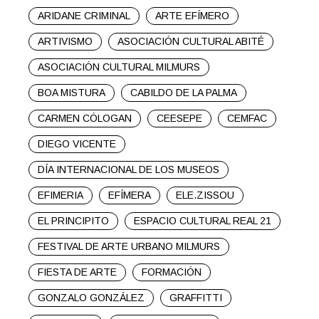
ARIDANE CRIMINAL
ARTE EFÍMERO
ARTIVISMO
ASOCIACIÓN CULTURAL ABITÉ
ASOCIACIÓN CULTURAL MILMURS
BOA MISTURA
CABILDO DE LA PALMA
CARMEN CÓLOGAN
CEESEPE
CEMFAC
DIEGO VICENTE
DÍA INTERNACIONAL DE LOS MUSEOS
EFIMERIA
EFÍMERA
ELE.ZISSOU
EL PRINCIPITO
ESPACIO CULTURAL REAL 21
FESTIVAL DE ARTE URBANO MILMURS
FIESTA DE ARTE
FORMACIÓN
GONZALO GONZÁLEZ
GRAFFITTI