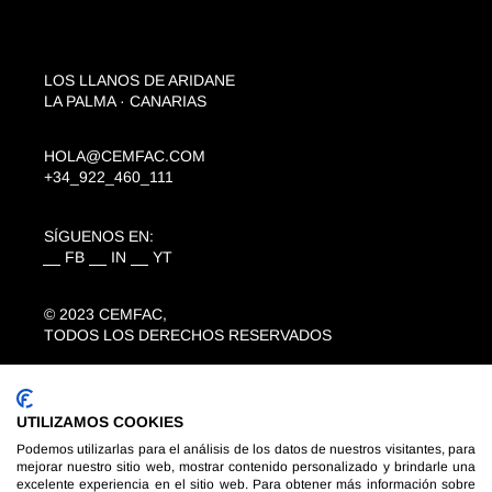
LOS LLANOS DE ARIDANE
LA PALMA · CANARIAS
HOLA@CEMFAC.COM
+34_922_460_111
SÍGUENOS EN:
FB
IN
YT
© 2023
CEMFAC
,
TODOS LOS DERECHOS RESERVADOS
AVISO LEGAL
POLÍTICA DE PRIVACIDAD
UTILIZAMOS COOKIES
COOKIES
Podemos utilizarlas para el análisis de los datos de nuestros visitantes, para
mejorar nuestro sitio web, mostrar contenido personalizado y brindarle una
DESARROLLADA POR
WWW.SEPROPYME.COM
excelente experiencia en el sitio web. Para obtener más información sobre