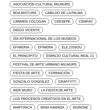
ASOCIACIÓN CULTURAL MILMURS
BOA MISTURA
CABILDO DE LA PALMA
CARMEN CÓLOGAN
CEESEPE
CEMFAC
DIEGO VICENTE
DÍA INTERNACIONAL DE LOS MUSEOS
EFIMERIA
EFÍMERA
ELE.ZISSOU
EL PRINCIPITO
ESPACIO CULTURAL REAL 21
FESTIVAL DE ARTE URBANO MILMURS
FIESTA DE ARTE
FORMACIÓN
GONZALO GONZÁLEZ
GRAFFITTI
IKER MURO
LA FIESTA DE ARTE
LOS PROCESOS CREATIVOS EN EL ARTE
MARTINICA
MINA HAMADA
MURONE